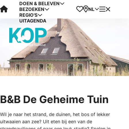
DOEN & BELEVEN
Visit Kop van Holland
Favorieten
Kaart
Menu
NL
BEZOEKEN
REGIO'S
UITAGENDA
B&B De Geheime Tuin
Wil je naar het strand, de duinen, het bos of lekker
uitwaaien aan zee? Uit eten bij een van de
strandpaviljoens of naar een leuk stadje? Spelen in