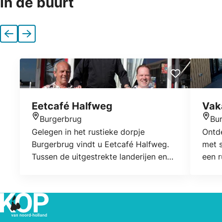
In de buurt
Vorige
Volgende
Eetcafé Halfweg
Vak
Burgerbrug
Bu
Locatie
Locat
Gelegen in het rustieke dorpje
Ontde
Burgerbrug vindt u Eetcafé Halfweg.
met s
Tussen de uitgestrekte landerijen en
een r
dicht bij het strand is het heerlijk
word 
toeven. Voor uw diner voor twee of
fluit
een uitgebreide party kunt u bij ons
natuu
terecht.