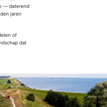
no — daterend
nden jaren
delen of
andschap dat