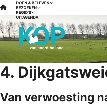
DOEN & BELEVEN
Visit Kop van Holland
BEZOEKEN
REGIO'S
UITAGENDA
4. Dijkgatswe
Van verwoesting 