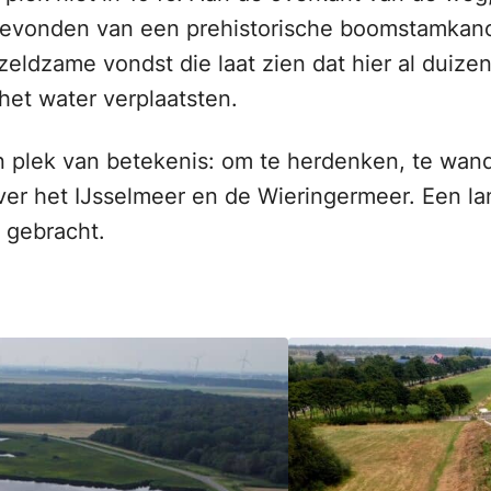
 gevonden van een prehistorische boomstamka
eldzame vondst die laat zien dat hier al duize
et water verplaatsten.
n plek van betekenis: om te herdenken, te wan
ver het IJsselmeer en de Wieringermeer. Een l
 gebracht.