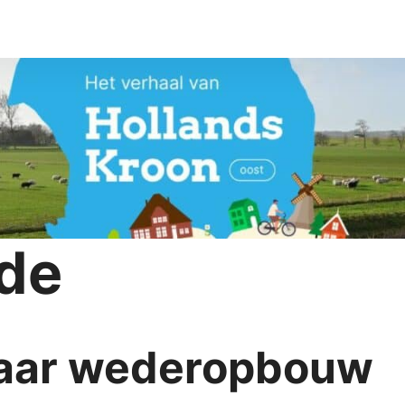
ide
naar wederopbouw