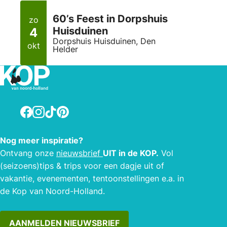
60’s Feest in Dorpshuis
zo
Huisduinen
4
Dorpshuis Huisduinen, Den
okt
Helder
Facebook
Instagram
TikTok
Pinterest
Nog meer inspiratie?
Ontvang onze
nieuwsbrief
UIT in de KOP.
Vol
(seizoens)tips & trips voor een dagje uit of
vakantie, evenementen, tentoonstellingen e.a. in
de Kop van Noord-Holland.
AANMELDEN NIEUWSBRIEF