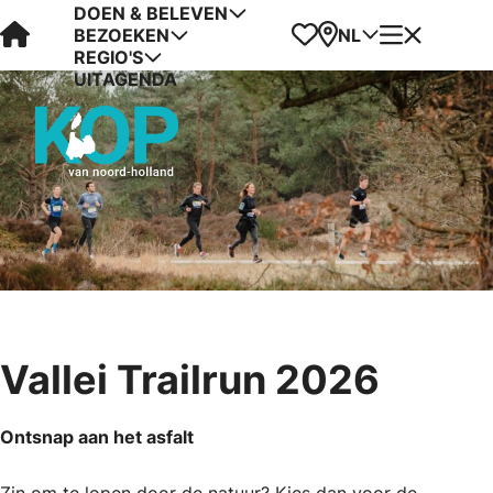
DOEN & BELEVEN
Visit Kop van Holland
Favorieten
Kaart
Menu
NL
BEZOEKEN
REGIO'S
UITAGENDA
Vallei Trailrun 2026
Ontsnap aan het asfalt
Zin om te lopen door de natuur? Kies dan voor de