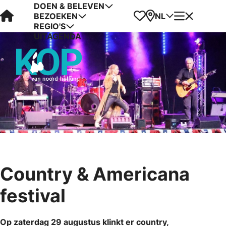
DOEN & BELEVEN
Visit Kop van Holland
Favorieten
Kaart
Menu
NL
BEZOEKEN
REGIO'S
UITAGENDA
Country & Americana
festival
Op zaterdag 29 augustus klinkt er country,