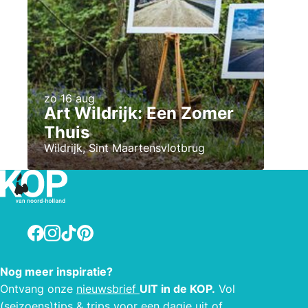
zo 16 aug
Art Wildrijk: Een Zomer
Thuis
Wildrijk, Sint Maartensvlotbrug
Facebook
Instagram
TikTok
Pinterest
Nog meer inspiratie?
Ontvang onze
nieuwsbrief
UIT in de KOP.
Vol
(seizoens)tips & trips voor een dagje uit of