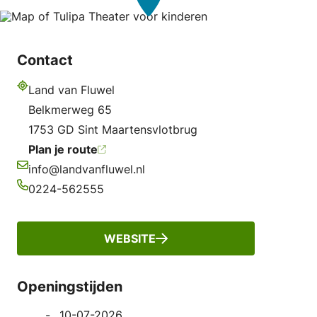
Contact
Land van Fluwel
Adres
Belkmerweg 65
1753 GD Sint Maartensvlotbrug
Plan je route
info@landvanfluwel.nl
E-mailadres
0224-562555
Telefoonnummer
WEBSITE
Openingstijden
10-07-2026