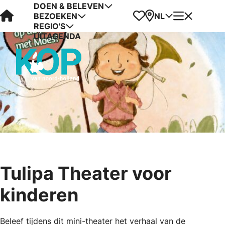
DOEN & BELEVEN
Visit Kop van Holland
Favorieten
Kaart
Menu
NL
BEZOEKEN
REGIO'S
UITAGENDA
Tulipa Theater voor
kinderen
Beleef tijdens dit mini-theater het verhaal van de