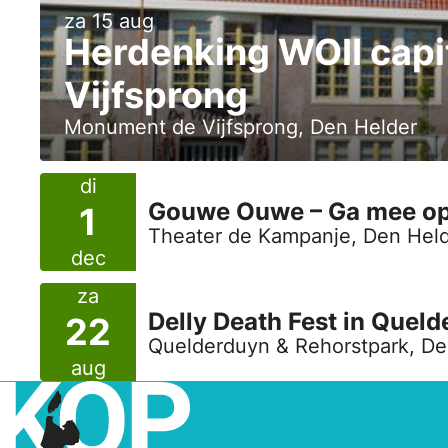
za 15 aug
Herdenking WOII capi
Vijfsprong
Monument de Vijfsprong, Den Helder
di
Gouwe Ouwe – Ga mee op m
1
Theater de Kampanje, Den Hel
dec
za
Delly Death Fest in Quel
22
Quelderduyn & Rehorstpark, De
aug