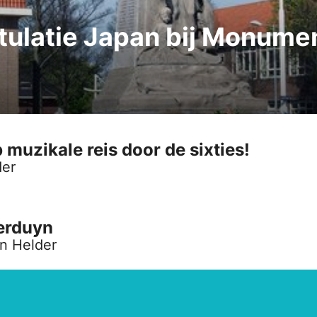
tulatie Japan bij Monume
uzikale reis door de sixties!
der
derduyn
n Helder