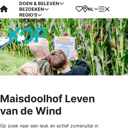
DOEN & BELEVEN
Visit Kop van Holland
Favorieten
Kaart
Menu
NL
BEZOEKEN
REGIO'S
UITAGENDA
Maisdoolhof Leven
van de Wind
Op zoek naar een leuk en actief zomeruitje in