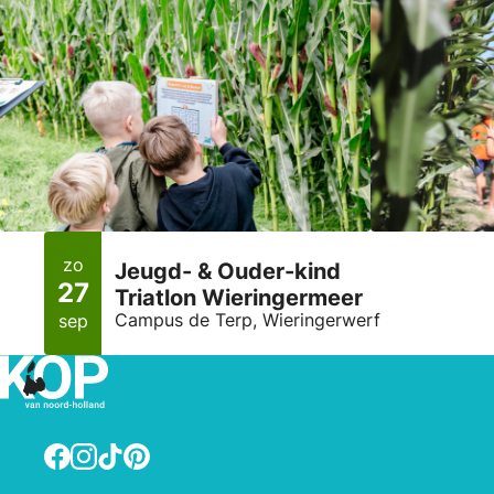
zo
Jeugd- & Ouder-kind
27
Triatlon Wieringermeer
Campus de Terp, Wieringerwerf
sep
Facebook
Instagram
TikTok
Pinterest