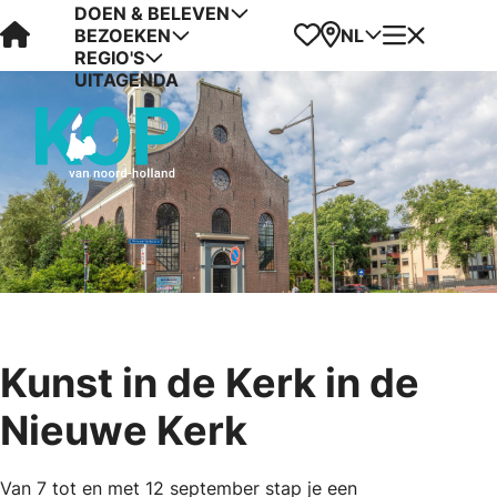
DOEN & BELEVEN
Visit Kop van Holland
Favorieten
Kaart
Menu
NL
BEZOEKEN
REGIO'S
UITAGENDA
Kunst in de Kerk in de
Nieuwe Kerk
Van 7 tot en met 12 september stap je een