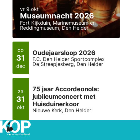
vr 9 okt
Museumnacht 2026
Fort Kijkduin, Marinemuseum en
Reddingmuseum, Den Helder
do
Oudejaarsloop 2026
31
F.C. Den Helder Sportcomplex
De Streepjesberg, Den Helder
dec
75 jaar Accordeonola:
za
jubileumconcert met
31
Huisduinerkoor
okt
Nieuwe Kerk, Den Helder