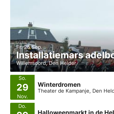
Fr. 25 Sep.
Installatiemars adelb
Willemsoord, Den Helder
So.
Winterdromen
29
Theater de Kampanje, Den Hel
Nov.
Do.
Halloweenmarkt in de He