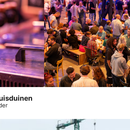
Huisduinen
der