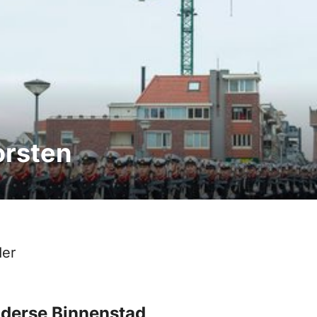
orsten
der
lderse Binnenstad