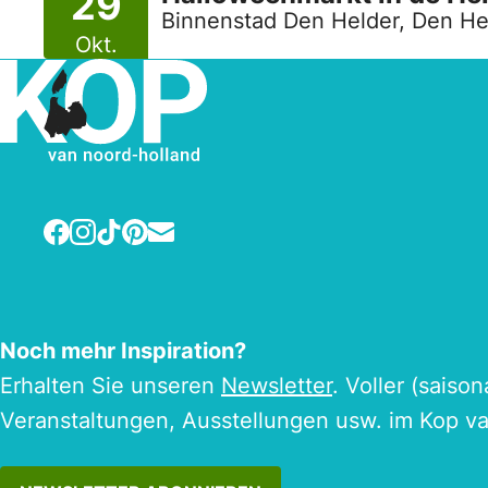
29
Binnenstad Den Helder, Den He
Okt.
Facebook
Instagram
TikTok
Pinterest
E-mail
Noch mehr Inspiration?
Erhalten Sie unseren
Newsletter
. Voller (saiso
Veranstaltungen, Ausstellungen usw. im Kop v