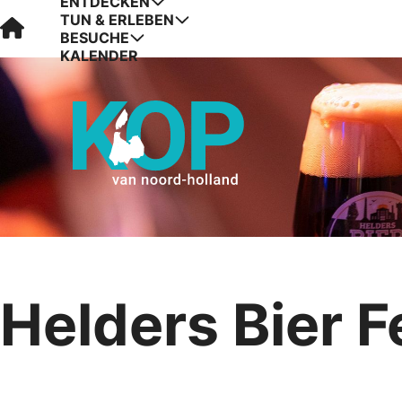
ENTDECKEN
TUN & ERLEBEN
Visit Kop van Holland
BESUCHE
KALENDER
Helders Bier F