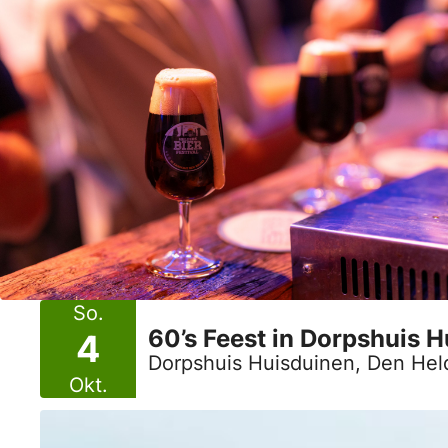
So.
60’s Feest in Dorpshuis 
4
Dorpshuis Huisduinen, Den Hel
Okt.