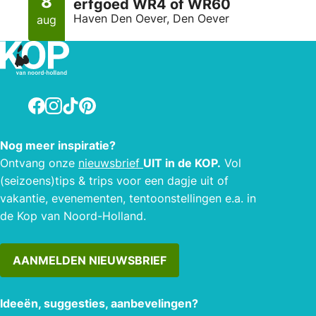
8
erfgoed WR4 of WR60
Haven Den Oever, Den Oever
aug
Facebook
Instagram
TikTok
Pinterest
Nog meer inspiratie?
Ontvang onze
nieuwsbrief
UIT in de KOP.
Vol
(seizoens)tips & trips voor een dagje uit of
vakantie, evenementen, tentoonstellingen e.a. in
de Kop van Noord-Holland.
AANMELDEN NIEUWSBRIEF
Ideeën, suggesties, aanbevelingen?