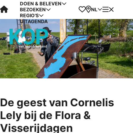
DOEN & BELEVEN
Visit Kop van Holland
Favorieten
Kaart
Menu
NL
BEZOEKEN
REGIO'S
UITAGENDA
De geest van Cornelis
Lely bij de Flora &
Visserijdagen