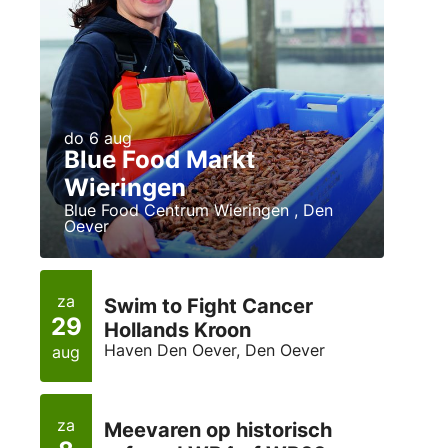
do 6 aug
Blue Food Markt
Wieringen
Blue Food Centrum Wieringen , Den
Oever
za
Swim to Fight Cancer
29
Hollands Kroon
Haven Den Oever, Den Oever
aug
za
Meevaren op historisch