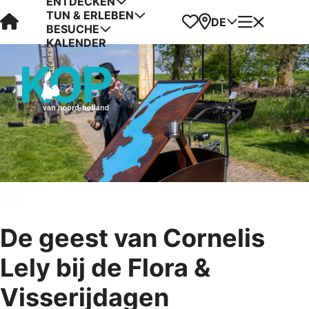
ENTDECKEN
TUN & ERLEBEN
Visit Kop van Holland
Favoriten
Karte
Menü
DE
BESUCHE
KALENDER
De geest van Cornelis
Lely bij de Flora &
Visserijdagen