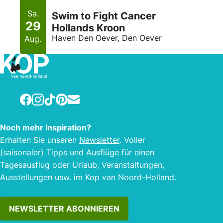
Sa.
Swim to Fight Cancer
29
Hollands Kroon
Haven Den Oever, Den Oever
Aug.
Facebook
Instagram
TikTok
Pinterest
E-mail
Noch mehr Inspiration?
Erhalten Sie unseren
Newsletter
. Voller
(saisonaler) Tipps und Ausflüge für einen
Tagesausflug oder Urlaub, Veranstaltungen,
Ausstellungen usw. im Kop van Noord-Holland.
NEWSLETTER ABONNIEREN