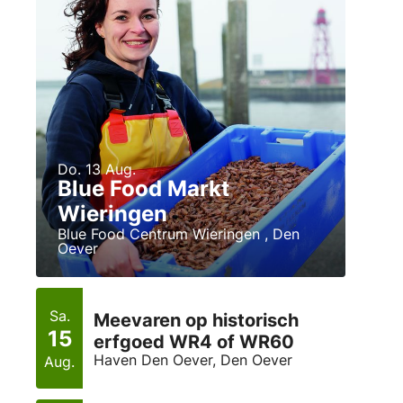
Do. 13 Aug.
Blue Food Markt
Wieringen
Blue Food Centrum Wieringen , Den
Oever
Sa.
Meevaren op historisch
15
erfgoed WR4 of WR60
Haven Den Oever, Den Oever
Aug.