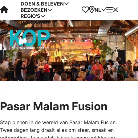
DOEN & BELEVEN
Visit Kop van Holland
Favorieten
Kaart
Menu
NL
BEZOEKEN
REGIO'S
UITAGENDA
Pasar Malam Fusion
Stap binnen in de wereld van Pasar Malam Fusion.
Twee dagen lang draait alles om sfeer, smaak en
ontmoeting. Je wandelt langs kramen vol kleuren