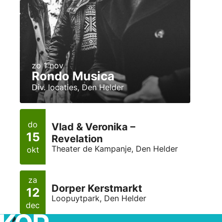
zo 1 nov
Rondo Musica
Div. locaties, Den Helder
do
Vlad & Veronika –
15
Revelation
Theater de Kampanje, Den Helder
okt
za
Dorper Kerstmarkt
12
Loopuytpark, Den Helder
dec