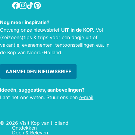
(wijnbad, melk- en honingbad,
Facebook
Instagram
TikTok
Pinterest
lichaamspakkingen en
gezichtsmaskers). Daarnaast zijn er
Nog meer inspiratie?
ook arrangementen mogelijk met het
Ontvang onze
nieuwsbrief
UIT in de KOP.
Vol
nabij gelegen restaurant of met het op
(seizoens)tips & trips voor een dagje uit of
recreatiepark Wiringherlant aanwezige
vakantie, evenementen, tentoonstellingen e.a. in
hotel.
de Kop van Noord-Holland.
AANMELDEN NIEUWSBRIEF
Ideeën, suggesties, aanbevelingen?
Laat het ons weten. Stuur ons een
e-mail
© 2026 Visit Kop van Holland
Ontdekken
Doen & Beleven