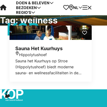
DOEN & BELEVEN
Visit Kop van Holland
Favorieten
Kaart
Menu
NL
BEZOEKEN
REGIO'S
UITAGENDA
Tag:
wellness
Sauna Het Kuurhuys
Hippolytushoef
Locatie
Sauna het Kuurhuys op Stroe
(Hippolytushoef) biedt moderne
sauna- en wellnessfaciliteiten in de
sfeer 'van toen'. Naast
saunafaciliteiten (Finse Sauna, Turks
Stoombad, Infrarood Sauna,
Kleurentherapie Sauna) kunt u er ook
terecht voor diverse behandelingen