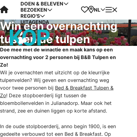
DOEN & BELEVEN
Visit Kop van Holland
Favorieten
Kaart
Menu
NL
BEZOEKEN
REGIO'S
UITAGENDA
Win een overnachting
tussen de tulpen
Doe mee met de winactie en maak kans op een
overnachting voor 2 personen bij B&B Tulpen en
Zo!
Wil je overnachten met uitzicht op de kleurrijke
tulpenvelden? Wij geven een overnachting weg
voor twee personen bij
Bed & Breakfast Tulpen &
Zo
! Deze stopboerderij ligt tussen de
bloembollenvelden in Julianadorp. Maar ook het
strand, zee en duinen liggen op korte afstand.
In de oude stolpboerderij, anno begin 1900, is een
gedeelte verbouwd tot een Bed & Breakfast. Op