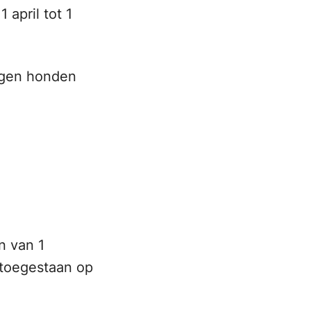
 april tot 1
mogen honden
n van 1
n toegestaan op