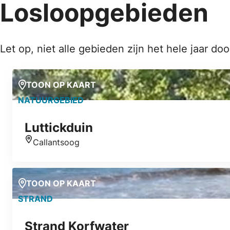
Losloopgebieden
Let op, niet alle gebieden zijn het hele jaar do
TOON OP KAART
NATUURGEBIED
Luttickduin
Callantsoog
Locatie
TOON OP KAART
STRAND
Strand Korfwater