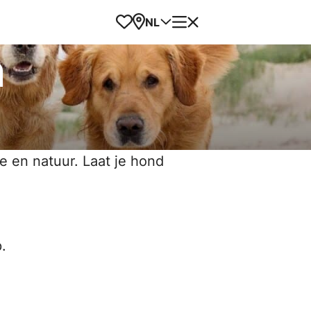
Favorieten
Kaart
Menu
NL
n
e en natuur. Laat je hond
.