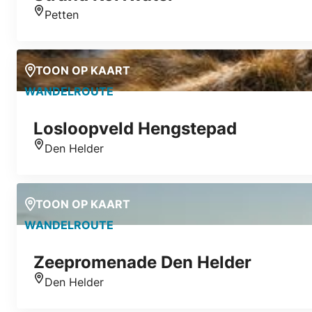
Petten
Locatie
TOON OP KAART
WANDELROUTE
Losloopveld Hengstepad
Den Helder
Locatie
TOON OP KAART
WANDELROUTE
Zeepromenade Den Helder
Den Helder
Locatie