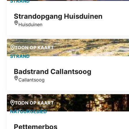
STRAND
Strandopgang Huisduinen
Huisduinen
Locatie
TOON OP KAART
STRAND
Badstrand Callantsoog
Callantsoog
Locatie
TOON OP KAART
NATUURGEBIED
Pettemerbos