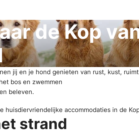
aar de Kop va
d
n jij en je hond genieten van rust, kust, ruimt
in het bos en zwemmen
en beleven.
e huisdiervriendelijke accommodaties in de Kop
et strand