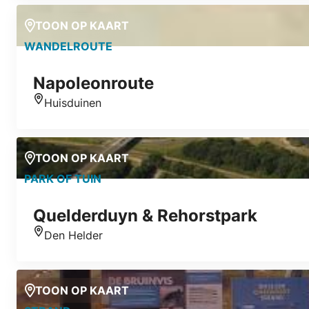
TOON OP KAART
WANDELROUTE
Napoleonroute
Huisduinen
Locatie
TOON OP KAART
PARK OF TUIN
Quelderduyn & Rehorstpark
Den Helder
Locatie
TOON OP KAART