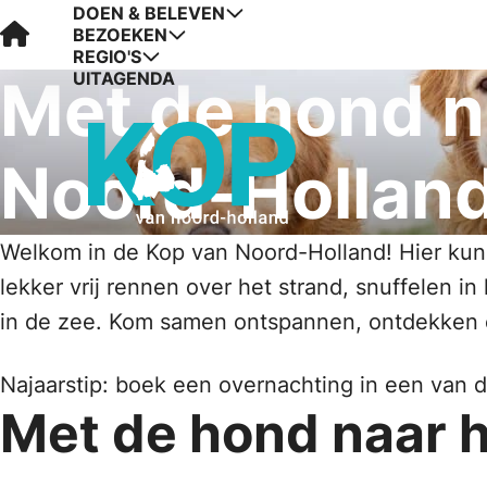
DOEN & BELEVEN
Visit Kop van Holland
BEZOEKEN
REGIO'S
UITAGENDA
Met de hond n
Noord-Hollan
Welkom in de Kop van Noord-Holland! Hier kunne
lekker vrij rennen over het strand, snuffelen 
in de zee. Kom samen ontspannen, ontdekken 
Najaarstip: boek een overnachting in een van d
Met de hond naar h