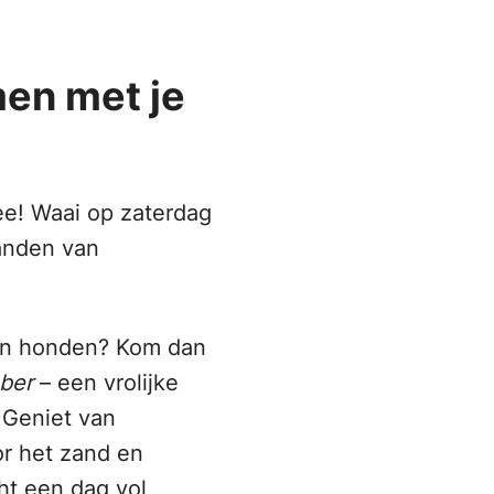
en met je
!
e! Waai op zaterdag
randen van
d én honden? Kom dan
ber
– een vrolijke
 Geniet van
or het zand en
t een dag vol