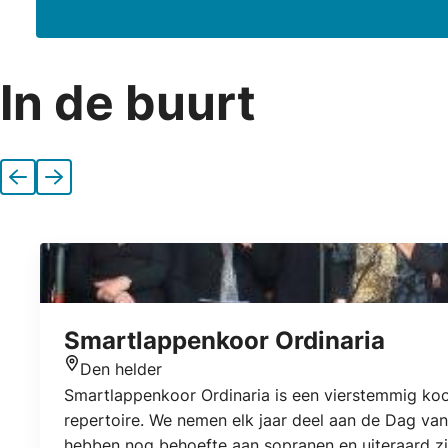
In de buurt
Vorige
Volgende
Smartlappenkoor Ordinaria
Den helder
Locatie
Smartlappenkoor Ordinaria is een vierstemmig koor
repertoire. We nemen elk jaar deel aan de Dag 
hebben nog behoefte aan sopranen en uiteraard z