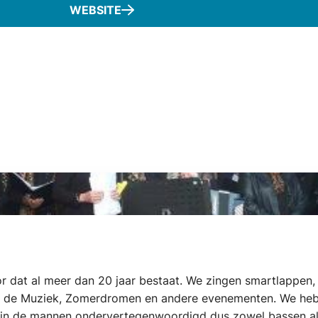
WEBSITE
 dat al meer dan 20 jaar bestaat. We zingen smartlappen, 
van de Muziek, Zomerdromen en andere evenementen. We he
ijn de mannen ondervertegenwoordigd dus zowel bassen als