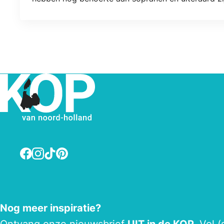
Onze repetities zijn 1x per 14 dagen en wel op de
Facebook
Instagram
TikTok
Pinterest
Nog meer inspiratie?
Ontvang onze
nieuwsbrief
UIT in de KOP.
Vol (