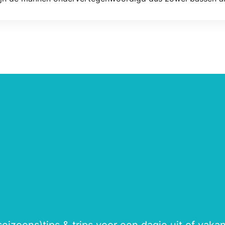
 woensdagavond in Wienerhof. Dus heb je zin om te zingen 
seizoens)tips & trips voor een dagje uit of vak