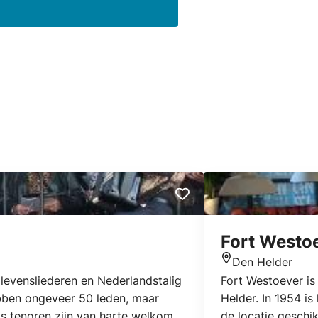
Fort Westoe
Den Helder
Locatie
levensliederen en Nederlandstalig
Fort Westoever i
bben ongeveer 50 leden, maar
Helder. In 1954 i
 tenoren zijn van harte welkom.
de locatie geschik