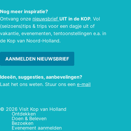
openluchtmuseum, is te zien hoe het
leven op Texel vroeger was. In de
Nog meer inspiratie?
vakanties bruist het er van de
Ontvang onze
nieuwsbrief
UIT in de KOP.
Vol
activiteiten. Museum Kaap Skil is een
(seizoens)tips & trips voor een dagje uit of
leuk én leerzaam dagje uit!
vakantie, evenementen, tentoonstellingen e.a. in
de Kop van Noord-Holland.
AANMELDEN NIEUWSBRIEF
Ideeën, suggesties, aanbevelingen?
Laat het ons weten. Stuur ons een
e-mail
© 2026 Visit Kop van Holland
Ontdekken
Doen & Beleven
Bezoeken
Evenement aanmelden