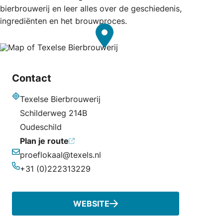
bierbrouwerij en leer alles over de geschiedenis,
ingrediënten en het brouwproces.
Contact
Texelse Bierbrouwerij
Adres
Schilderweg 214B
Oudeschild
Plan je route
proeflokaal@texels.nl
E-mailadres
+31 (0)222313229
Telefoonnummer
WEBSITE