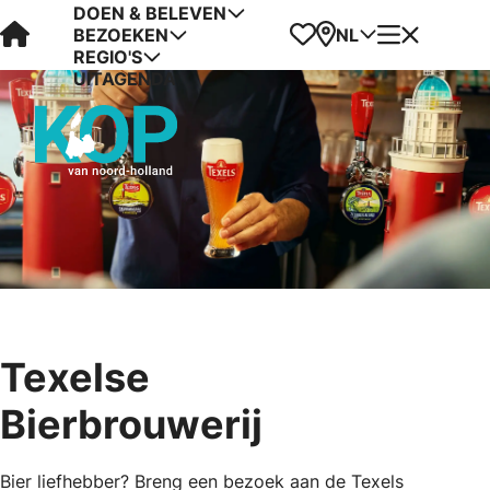
DOEN & BELEVEN
Visit Kop van Holland
Favorieten
Kaart
Menu
NL
BEZOEKEN
REGIO'S
UITAGENDA
Texelse
Bierbrouwerij
Bier liefhebber? Breng een bezoek aan de Texels