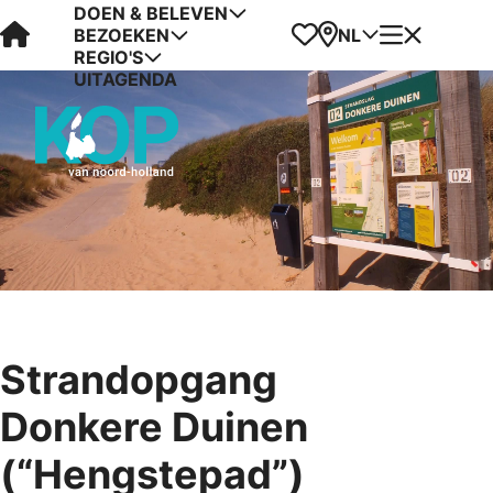
DOEN & BELEVEN
Visit Kop van Holland
Favorieten
Kaart
Menu
NL
BEZOEKEN
REGIO'S
UITAGENDA
Strandopgang
Donkere Duinen
(“Hengstepad”)