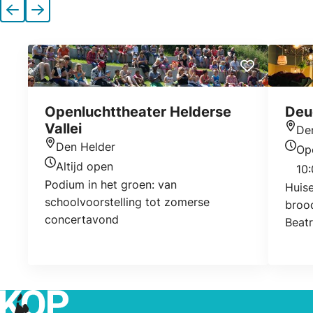
Vorige
Volgende
Openluchttheater Helderse
Deu
Vallei
De
Locat
Den Helder
Op
Locatie
Open
Altijd open
10:
Openingstijden vandaag
Podium in het groen: van
Huise
schoolvoorstelling tot zomerse
brood
concertavond
Beatr