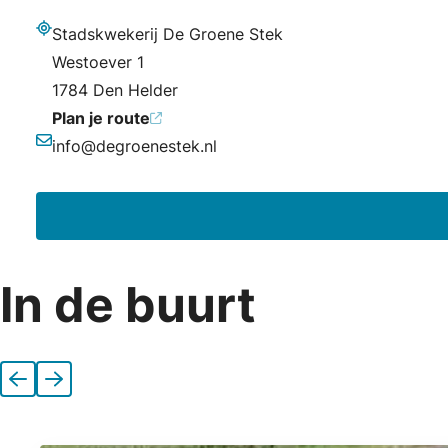
Stadskwekerij De Groene Stek
Adres
Westoever 1
1784 Den Helder
Plan je route
info@degroenestek.nl
E-mailadres
In de buurt
Vorige
Volgende