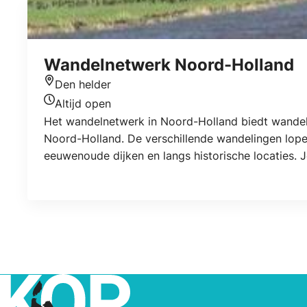
Wandelnetwerk Noord-Holland
Den helder
Locatie
Altijd open
Openingstijden vandaag
Het wandelnetwerk in Noord-Holland biedt wandela
Noord-Holland. De verschillende wandelingen lop
eeuwenoude dijken en langs historische locaties. J
gemarkeerde routes kunt kiezen. Zelf kies je de l
wandelplezier.