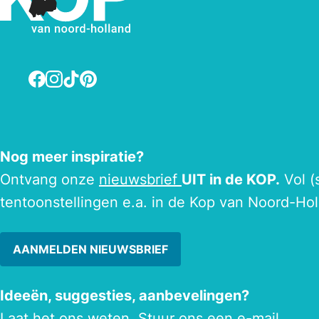
Facebook
Instagram
TikTok
Pinterest
Nog meer inspiratie?
Ontvang onze
nieuwsbrief
UIT in de KOP.
Vol (
tentoonstellingen e.a. in de Kop van Noord-Hol
AANMELDEN NIEUWSBRIEF
Ideeën, suggesties, aanbevelingen?
Laat het ons weten. Stuur ons een
e-mail