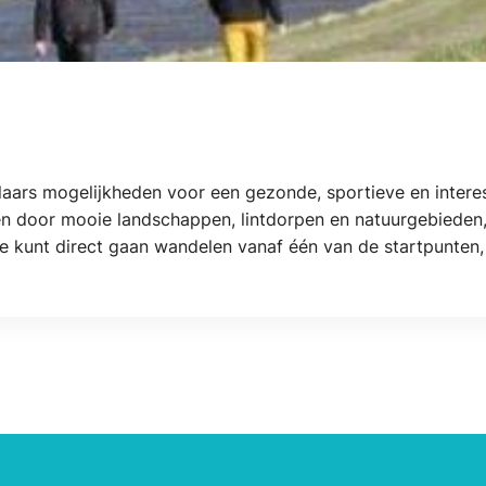
ars mogelijkheden voor een gezonde, sportieve en interes
en door mooie landschappen, lintdorpen en natuurgebieden
e kunt direct gaan wandelen vanaf één van de startpunten, 
engte en de omgeving van je wandeling uit. Zo geeft het w