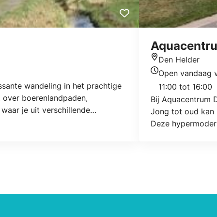
Aquacentru
Den Helder
Locatie
Open vandaag 
Openingstijden v
sante wandeling in het prachtige
11:00 tot 16:00
, over boerenlandpaden,
Bij Aquacentrum D
waar je uit verschillende
Jong tot oud kan 
andelnetwerk je veel gemak en
Deze hypermoderne