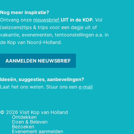
ook 
voor een vakantie waarin u lekker
Nog meer inspiratie?
hun w
actief kunt zijn in de omgeving maar
Ontvang onze
nieuwsbrief
UIT in de KOP.
Vol
kleur
ook kunt genieten van een lui dagje
(seizoens)tips & trips voor een dagje uit of
er ee
strand met als afsluiting een prachtige
vakantie, evenementen, tentoonstellingen e.a. in
kind
zonsondergang vanaf uw terras.
de Kop van Noord-Holland.
daar
gaten
AANMELDEN NIEUWSBRIEF
Ideeën, suggesties, aanbevelingen?
Laat het ons weten. Stuur ons een
e-mail
© 2026 Visit Kop van Holland
Ontdekken
Doen & Beleven
Bezoeken
Evenement aanmelden