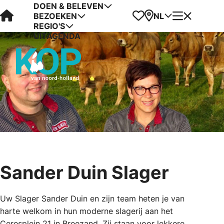
DOEN & BELEVEN
Visit Kop van Holland
Favorieten
Kaart
Menu
NL
BEZOEKEN
REGIO'S
UITAGENDA
Sander Duin Slager
Uw Slager Sander Duin en zijn team heten je van
harte welkom in hun moderne slagerij aan het
Ceresplein 21 in Breezand. Zij staan voor lekkere