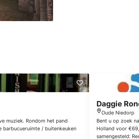
Daggie Ron
Oude Niedorp
Locatie
r live muziek. Rondom het pand
Bent u op zoek n
ze barbucueruimte / buitenkeuken
Holland voor €69,
samengesteld: Rec