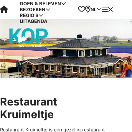
DOEN & BELEVEN
Visit Kop van Holland
Favorieten
Kaart
Menu
NL
BEZOEKEN
REGIO'S
UITAGENDA
Restaurant
Kruimeltje
Restaurant Kruimeltje is een gezellig restaurant