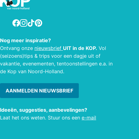
Er is
keuk
douch
Facebook
Instagram
TikTok
Pinterest
gewen
een k
Nog meer inspiratie?
bed g
Ontvang onze
nieuwsbrief
UIT in de KOP.
Vol
grote
(seizoens)tips & trips voor een dagje uit of
aanle
vakantie, evenementen, tentoonstellingen e.a. in
de ka
de Kop van Noord-Holland.
besta
huren
AANMELDEN NIEUWSBRIEF
Ideeën, suggesties, aanbevelingen?
Laat het ons weten. Stuur ons een
e-mail