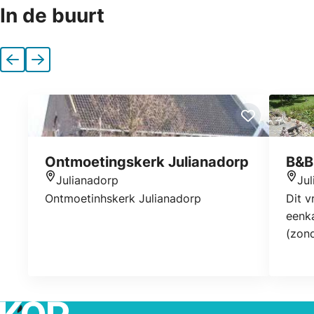
In de buurt
Vorige
Volgende
Ontmoetingskerk Julianadorp
B&B
Julianadorp
Ju
Locatie
Locat
Ontmoetinhskerk Julianadorp
Dit v
eenk
(zond
loopa
naast
staat
omgev