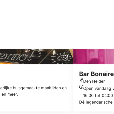
Bar Bonaire
Den Helder
Locatie
eerlijke huisgemaakte maaltijden en
Open vandaag 
Openingstijden v
, en meer.
16:00 tot 04:00
Dé legendarische 