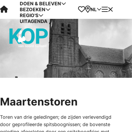
DOEN & BELEVEN
Visit Kop van Holland
Favorieten
Kaart
Menu
NL
BEZOEKEN
REGIO'S
UITAGENDA
Maartenstoren
Toren van drie geledingen; de zijden verlevendigd
door geprofileerde spitsboognissen; de bovenste
geleding afgesloten door een spitsboogfries met