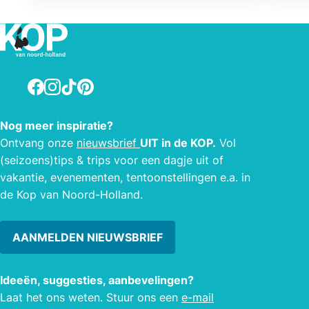
amba
Wij a
van Z
onde
eige
Facebook
Instagram
TikTok
Pinterest
Nog meer inspiratie?
Ontvang onze
nieuwsbrief
UIT in de KOP.
Vol
(seizoens)tips & trips voor een dagje uit of
vakantie, evenementen, tentoonstellingen e.a. in
de Kop van Noord-Holland.
AANMELDEN NIEUWSBRIEF
Ideeën, suggesties, aanbevelingen?
Laat het ons weten. Stuur ons een
e-mail