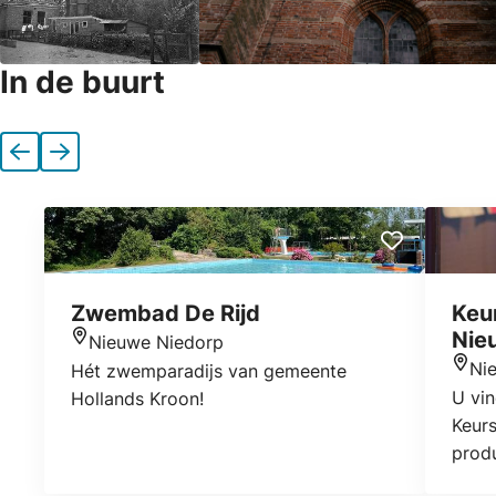
In de buurt
Vorige
Volgende
Zwembad De Rijd
Keu
Nie
Nieuwe Niedorp
Locatie
Ni
Hét zwemparadijs van gemeente
Locat
U vin
Hollands Kroon!
Keurs
produ
eigen