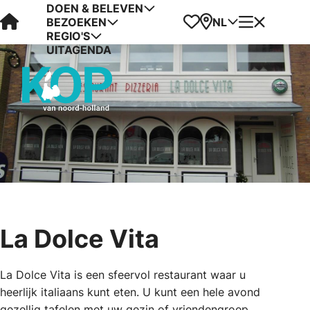
DOEN & BELEVEN
Visit Kop van Holland
Favorieten
Kaart
Menu
NL
BEZOEKEN
REGIO'S
UITAGENDA
La Dolce Vita
La Dolce Vita is een sfeervol restaurant waar u
heerlijk italiaans kunt eten. U kunt een hele avond
gezellig tafelen met uw gezin of vriendengroep.