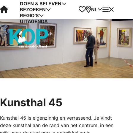
DOEN & BELEVEN
Visit Kop van Holland
Favorieten
Kaart
Menu
NL
BEZOEKEN
REGIO'S
UITAGENDA
Kunsthal 45
Kunsthal 45 is eigenzinnig en verrassend. Je vindt
deze kunsthal aan de rand van het centrum, in een
wijk waar de stad nog in ontwikkeling is.