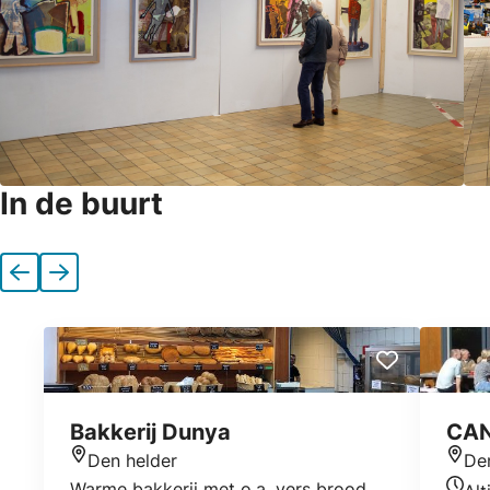
In de buurt
Vorige
Volgende
Bakkerij Dunya
CAN
Den helder
De
Locatie
Locat
Warme bakkerij met o.a. vers brood,