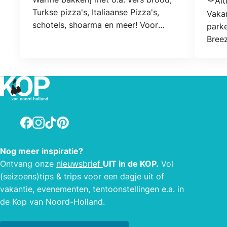
Alt
Open
Turkse pizza's, Italiaanse Pizza's,
Vaka
schotels, shoarma en meer! Voor
parke
bedrijven en/of catering is ook
Bree
mogelijk. Grote bestellingen brood
graag 1 dag van te voren melden.
Facebook
Instagram
TikTok
Pinterest
Nog meer inspiratie?
Ontvang onze
nieuwsbrief
UIT in de KOP.
Vol
(seizoens)tips & trips voor een dagje uit of
vakantie, evenementen, tentoonstellingen e.a. in
de Kop van Noord-Holland.