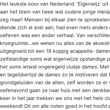
Het leukste koor van Nederland: ‘Eigenwijz’ uit
aan het brein van twee wat oudere jonge meisje
zeg maar! Mensen bij elkaar zien te sprokkele
diende zich al snel aan; had even niets anders
oefenen was een ander verhaal. Van verschillen
kroegruimte…we weten nu alles van de akoestiek
uitgegroeid tot een 18 koppig acappella- dames
zelfstandige soms wat eigenwijze opstandige pu
het soms ietwat ongeregeld clubje dames. Met 
en tegelijkertijd de dames zo te motiveren dat
grondgeluiden van de alten, zelf worden ze er 
oefenavond gaan ze naar huis met een denkbeel
keer in het jaar trekken we ons met het hele cl
weekend! Dit om alle noten goed in het hoofd e