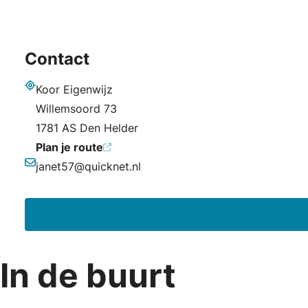
Contact
Koor Eigenwijz
Adres
Willemsoord 73
1781 AS Den Helder
Plan je route
janet57@quicknet.nl
E-mailadres
In de buurt