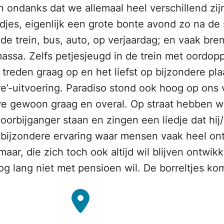
 ondanks dat we allemaal heel verschillend zijn
djes, eigenlijk een grote bonte avond zo na de
 in de trein, bus, auto, op verjaardag; en vaak b
a. Zelfs petjesjeugd in de trein met oordoppe
treden graag op en het liefst op bijzondere pla
-uitvoering. Paradiso stond ook hoog op ons verl
we gewoon graag en overal. Op straat hebben w
orbijganger staan en zingen een liedje dat hij/
 bijzondere ervaring waar mensen vaak heel ont
ar, die zich toch ook altijd wil blijven ontwikk
og lang niet met pensioen wil. De borreltjes k