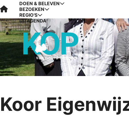
DOEN & BELEVEN
Visit Kop van Holland
BEZOEKEN
REGIO'S
UITAGENDA
Koor Eigenwij