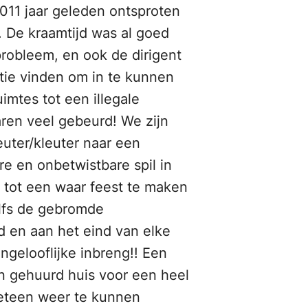
2011 jaar geleden ontsproten
. De kraamtijd was al goed
robleem, en ook de dirigent
atie vinden om in te kunnen
mtes tot een illegale
aren veel gebeurd! We zijn
uter/kleuter naar een
e en onbetwistbare spil in
 tot een waar feest te maken
elfs de gebromde
d en aan het eind van elke
gelooflijke inbreng!! Een
en gehuurd huis voor een heel
meteen weer te kunnen