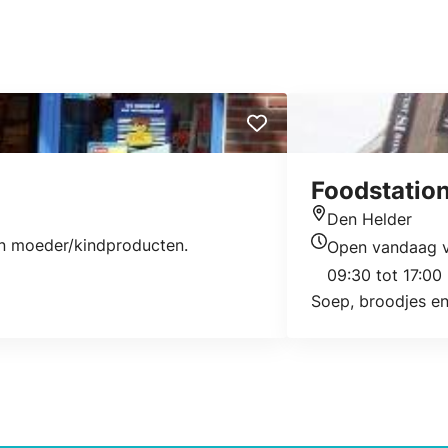
Foodstation
Den Helder
Locatie
 en moeder/kindproducten.
Open vandaag 
Openingstijden v
09:30 tot 17:00
Soep, broodjes en 