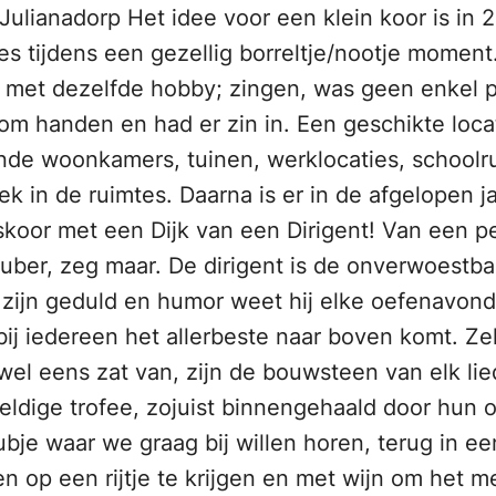
 Julianadorp Het idee voor een klein koor is in 
s tijdens een gezellig borreltje/nootje moment
n met dezelfde hobby; zingen, was geen enkel p
 om handen en had er zin in. Een geschikte loc
de woonkamers, tuinen, werklocaties, schoolrui
 in de ruimtes. Daarna is er in de afgelopen j
koor met een Dijk van een Dirigent! Van een pe
ber, zeg maar. De dirigent is de onverwoestbar
zijn geduld en humor weet hij elke oefenavond
 bij iedereen het allerbeste naar boven komt. Z
wel eens zat van, zijn de bouwsteen van elk lie
dige trofee, zojuist binnengehaald door hun on
ubje waar we graag bij willen horen, terug in e
n op een rijtje te krijgen en met wijn om het 