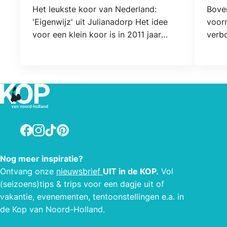
Locatie
Locat
Het leukste koor van Nederland:
Boven
'Eigenwijz' uit Julianadorp Het idee
voorm
voor een klein koor is in 2011 jaar
verbo
geleden ontsproten aan het brein van
appa
twee wat oudere jonge meisjes tijdens
Den H
een gezellig borreltje/nootje moment.
mees
De kraamtijd was al goed zeg maar!
van 
Mensen bij elkaar zien te sprokkelen
HD-te
met dezelfde hobby; zingen, was geen
oven
enkel probleem, en ook de dirigent
afwas
Facebook
Instagram
TikTok
Pinterest
diende zich al snel aan; had even niets
en dr
anders om handen en had er zin in.
de de
Nog meer inspiratie?
Daarna is er in de afgelopen jaren veel
opge
Ontvang onze
nieuwsbrief
UIT in de KOP.
Vol
gebeurd! We zijn uitgegroeid tot een
keuk
(seizoens)tips & trips voor een dagje uit of
18 koppig acappella- dameskoor met
flesj
vakantie, evenementen, tentoonstellingen e.a. in
een Dijk van een Dirigent!
alles
de Kop van Noord-Holland.