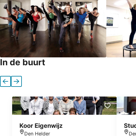
In de buurt
Vorige
Volgende
Koor Eigenwijz
Stu
Den Helder
De