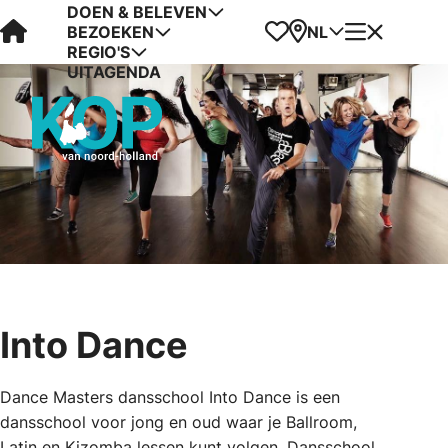
DOEN & BELEVEN
Visit Kop van Holland
Favorieten
Kaart
Menu
NL
BEZOEKEN
REGIO'S
UITAGENDA
Into Dance
Dance Masters dansschool Into Dance is een
dansschool voor jong en oud waar je Ballroom,
Latin en Kizomba lessen kunt volgen. Dansschool