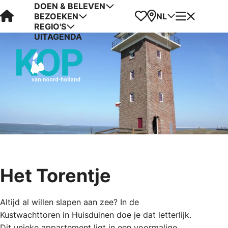
DOEN & BELEVEN
Visit Kop van Holland
Favorieten
Kaart
Menu
NL
BEZOEKEN
REGIO'S
UITAGENDA
Het Torentje
Altijd al willen slapen aan zee? In de
Kustwachttoren in Huisduinen doe je dat letterlijk.
Dit unieke appartement ligt in een voormalige