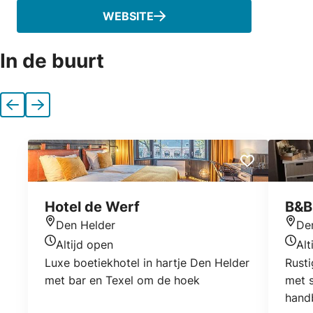
WEBSITE
In de buurt
Vorige
Volgende
Hotel de Werf
B&B
Den Helder
De
Locatie
Locat
Altijd open
Alt
Openingstijden vandaag
Open
Luxe boetiekhotel in hartje Den Helder
Rusti
met bar en Texel om de hoek
met 
hand