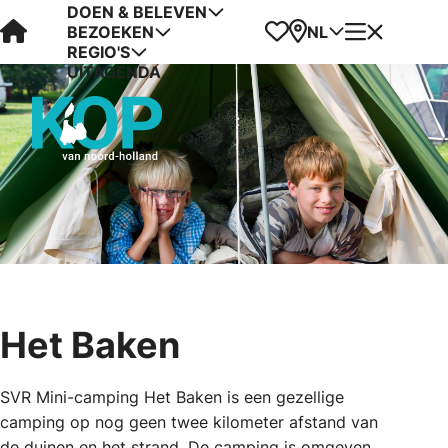
DOEN & BELEVEN
Visit Kop van Holland
Favorieten
Kaart
Menu
NL
BEZOEKEN
REGIO'S
UITAGENDA
Het Baken
SVR Mini-camping Het Baken is een gezellige
camping op nog geen twee kilometer afstand van
de duinen en het strand. De camping is omgeven