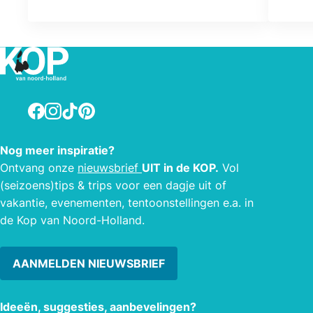
boerderij Het Vosgen. De helft van
zee,s
deze boerderij is ingericht als
acco
vakantiewoning met een grote tuin en
appa
eigen “terras in de kas”. In het voorjaar
is in
kijk je uit over de bollenvelden. Ideaal
liggi
voor rustzoekers, fietsers,
even
Facebook
Instagram
TikTok
Pinterest
strandliefhebbers, natuurliefhebbers,
deze 
cultuurzoekers en …. eigenlijk voor
Het r
Nog meer inspiratie?
iedereen.
de id
Ontvang onze
nieuwsbrief
UIT in de KOP.
Vol
in de
(seizoens)tips & trips voor een dagje uit of
ten o
vakantie, evenementen, tentoonstellingen e.a. in
wink
de Kop van Noord-Holland.
Mede
AANMELDEN NIEUWSBRIEF
Ideeën, suggesties, aanbevelingen?