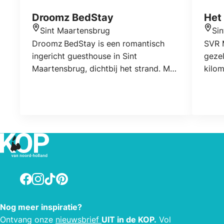
Droomz BedStay
Het
Sint Maartensbrug
Si
Locatie
Locat
Droomz BedStay is een romantisch
SVR 
ingericht guesthouse in Sint
geze
Maartensbrug, dichtbij het strand. Met
kilom
warme tinten, natuurlijke materialen,
stra
een sfeervolle bedstee en een
een w
besloten tuin met overdekte veranda
biedt
is het de perfecte plek om te
direc
onthaasten en samen te genieten.
en bi
de o
om te
Facebook
Instagram
TikTok
Pinterest
Nog meer inspiratie?
Ontvang onze
nieuwsbrief
UIT in de KOP.
Vol