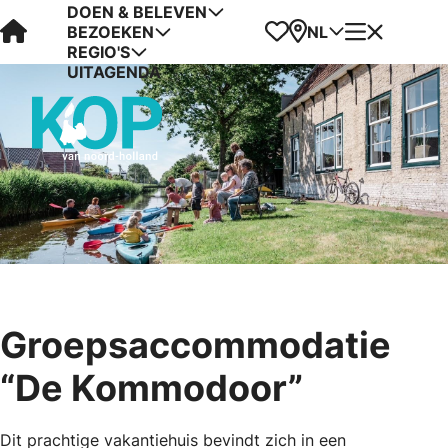
DOEN & BELEVEN
Visit Kop van Holland
Favorieten
Kaart
Menu
NL
BEZOEKEN
REGIO'S
UITAGENDA
Groepsaccommodatie
“De Kommodoor”
Dit prachtige vakantiehuis bevindt zich in een