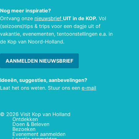
werd gauw gevonden: CV de
Nog meer inspiratie?
‘Krabbetukkers’ en de naam
Ontvang onze
nieuwsbrief
UIT in de KOP.
Vol
‘Knorhanen’ paste daar mooi bij. Een
(seizoens)tips & trips voor een dagje uit of
knorhaan is één van de weinige vissen
vakantie, evenementen, tentoonstellingen e.a. in
die geluid maakt (dat doet hij als er
de Kop van Noord-Holland.
gevaar dreigt, maar de kapel doet dat
alleen als de gezelligheid dreigt).
AANMELDEN NIEUWSBRIEF
Ideeën, suggesties, aanbevelingen?
Laat het ons weten. Stuur ons een
e-mail
© 2026 Visit Kop van Holland
Ontdekken
Doen & Beleven
Bezoeken
Evenement aanmelden
Locatie aanmelden