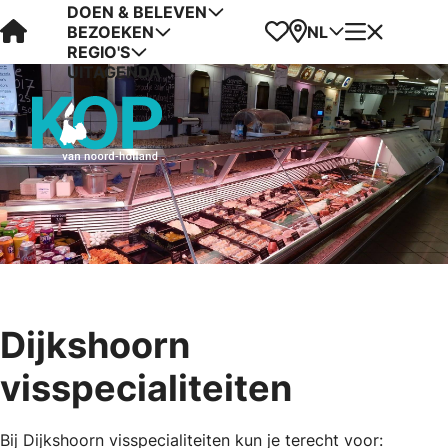
DOEN & BELEVEN
Visit Kop van Holland
Favorieten
Kaart
Menu
NL
BEZOEKEN
REGIO'S
UITAGENDA
Dijkshoorn
visspecialiteiten
Bij Dijkshoorn visspecialiteiten kun je terecht voor: