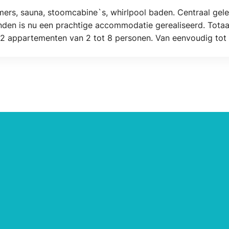
ers, sauna, stoomcabine`s, whirlpool baden. Centraal gele
den is nu een prachtige accommodatie gerealiseerd. Totaal 
2 appartementen van 2 tot 8 personen. Van eenvoudig tot h
der de hanenbalken. Met of zonder ontbijt. Geschikt voor e