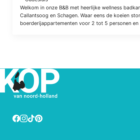
Locatie
Welkom in onze B&B met heerlijke wellness badkam
Callantsoog en Schagen. Waar eens de koeien ston
boerderijappartementen voor 2 tot 5 personen en 
een bedstede, stapelbedstee, slapen an-suite of on
zonder kinderen.
Facebook
Instagram
TikTok
Pinterest