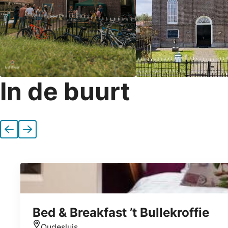
In de buurt
Vorige
Volgende
Bed & Breakfast ’t Bullekroffie
Oudesluis