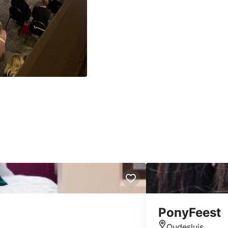
PonyFeest
Oudesluis