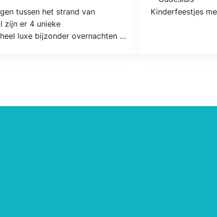
Locatie
gen tussen het strand van
Kinderfeestjes met
zijn er 4 unieke
eel luxe bijzonder overnachten in
en langer of korter verblijf met of