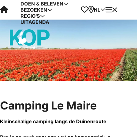
DOEN & BELEVEN
Visit Kop van Holland
Favorieten
Kaart
Menu
NL
BEZOEKEN
REGIO'S
UITAGENDA
Camping Le Maire
Kleinschalige camping langs de Duinenroute
Ben je op zoek naar een rustige kampeerplek in