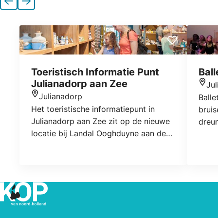
Vorige
Volgende
Toeristisch Informatie Punt
Ball
Julianadorp aan Zee
Ju
Locat
Julianadorp
Balle
Locatie
Het toeristische informatiepunt in
brui
Julianadorp aan Zee zit op de nieuwe
dreum
locatie bij Landal Ooghduyne aan de
jong
Van Foreestweg 20 in Julianadorp.
passi
Balle
een 
bezig