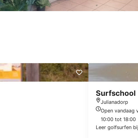
Surfschool
Julianadorp
Locatie
Open vandaag 
Openingstijden v
10:00 tot 18:00
Leer golfsurfen bi