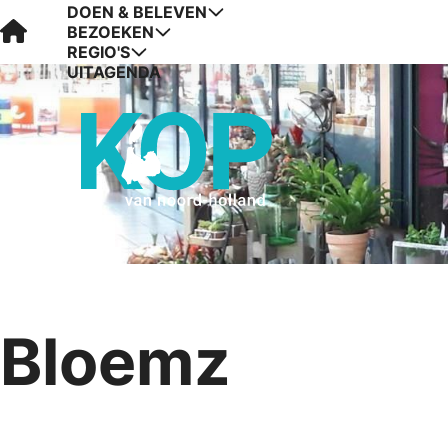
DOEN & BELEVEN
Visit Kop van Holland
BEZOEKEN
REGIO'S
UITAGENDA
Bloemz