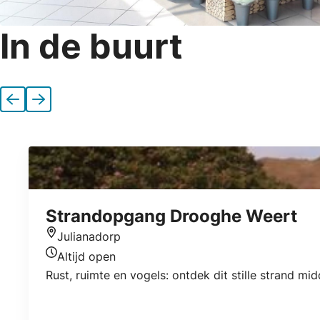
In de buurt
Vorige
Volgende
Strandopgang Drooghe Weert
Julianadorp
Locatie
Altijd open
Openingstijden vandaag
Rust, ruimte en vogels: ontdek dit stille strand mi