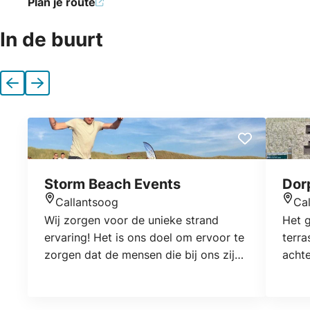
Plan je route
In de buurt
Vorige
Volgende
Storm Beach Events
Dor
Callantsoog
Ca
Locatie
Locat
Wij zorgen voor de unieke strand
Het g
ervaring! Het is ons doel om ervoor te
terra
zorgen dat de mensen die bij ons zijn
achte
geweest, terug kijken op een
midde
fantastische dag om nooit te vergeten.
stran
Wij verzorgen o.a. bedrijfsuitjes,