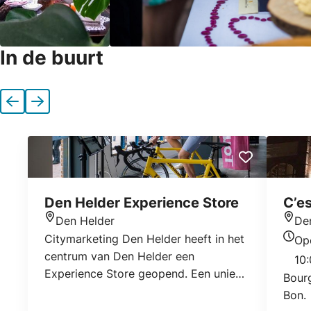
In de buurt
Vorige
Volgende
Den Helder Experience Store
C’es
Den Helder
De
Locatie
Locat
Citymarketing Den Helder heeft in het
Op
Open
centrum van Den Helder een
10:
Experience Store geopend. Een uniek
Bourg
concept waarbij je interactief
Bon.
informatie kunt verkrijgen over wonen,