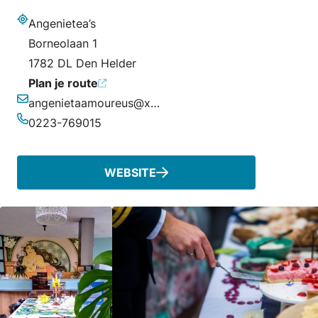
Angenietea’s
Adres
Borneolaan 1
1782 DL Den Helder
Plan je route
angenietaamoureus@xs4all.nl
E-mailadres
0223-769015
Telefoonnummer
WEBSITE