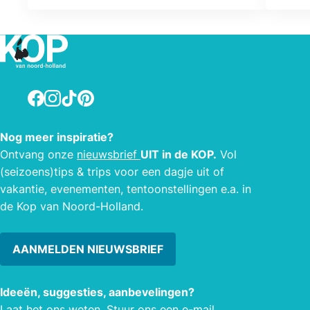
werken, leren en recreëren binnen de
gemeente Den Helder. In de winkel
bevinden zich verschillende elementen
die op een interactieve wijze
informatie verstrekken. Waan je
Facebook
Instagram
TikTok
Pinterest
bijvoorbeeld in een helikopter en maak
een rondvlucht boven Den Helder, via
de VR bril die klaarligt. Ook staat er
Nog meer inspiratie?
een zuil met schermen van de
Ontvang onze
nieuwsbrief
UIT in de KOP.
Vol
woningstichting met informatie over
(seizoens)tips & trips voor een dagje uit of
de verschillende projecten die er
vakantie, evenementen, tentoonstellingen e.a. in
momenteel lopen.
de Kop van Noord-Holland.
AANMELDEN NIEUWSBRIEF
Ideeën, suggesties, aanbevelingen?
Laat het ons weten. Stuur ons een
e-mail