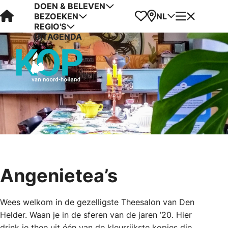
DOEN & BELEVEN
Visit Kop van Holland
Favorieten
Kaart
Menu
NL
BEZOEKEN
REGIO'S
UITAGENDA
Angenietea’s
Wees welkom in de gezelligste Theesalon van Den
Helder. Waan je in de sferen van de jaren ’20. Hier
drink je thee uit één van de kleurrijkste kopjes die