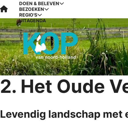
DOEN & BELEVEN
Visit Kop van Holland
BEZOEKEN
REGIO'S
UITAGENDA
2. Het Oude V
Levendig landschap met e