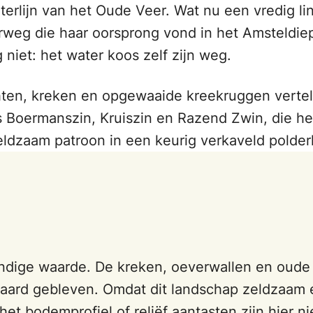
rlijn van het Oude Veer. Wat nu een vredig lint 
eg die haar oorsprong vond in het Amsteldiep e
iet: het water koos zelf zijn weg.
chten, kreken en opgewaaide kreekruggen verte
 Boermanszin, Kruiszin en Razend Zwin, die he
ldzaam patroon in een keurig verkaveld polder
dige waarde. De kreken, oeverwallen en oude 
waard gebleven. Omdat dit landschap zeldzaam
et bodemprofiel of reliëf aantasten zijn hier n