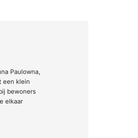
Anna Paulowna,
t een klein
bij bewoners
e elkaar