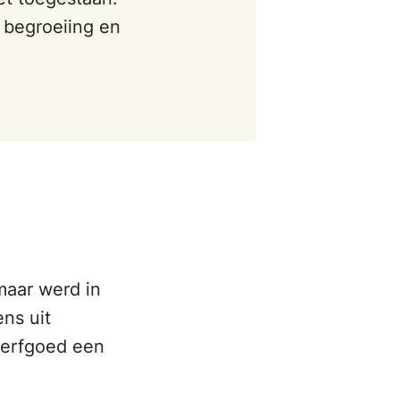
 begroeiing en
maar werd in
ns uit
nerfgoed een