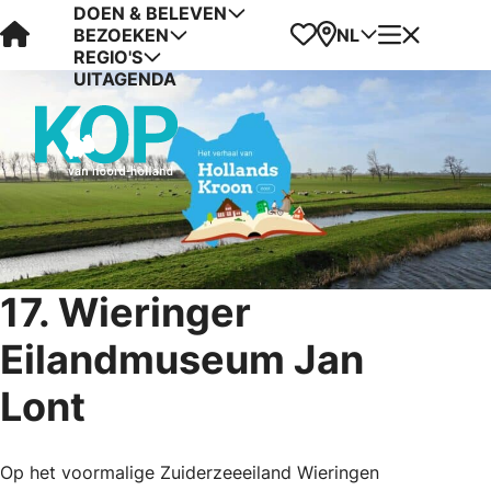
DOEN & BELEVEN
Visit Kop van Holland
Favorieten
Kaart
Menu
NL
BEZOEKEN
REGIO'S
UITAGENDA
17. Wieringer
Eilandmuseum Jan
Lont
Op het voormalige Zuiderzeeeiland Wieringen