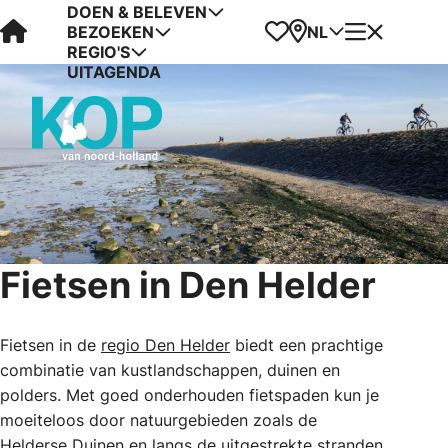
DOEN & BELEVEN
Visit Kop van Holland
Favorieten
Kaart
Menu
NL
BEZOEKEN
REGIO'S
UITAGENDA
Fietsen in Den Helder
Fietsen in de
regio Den Helder
biedt een prachtige
combinatie van kustlandschappen, duinen en
polders. Met goed onderhouden fietspaden kun je
moeiteloos door natuurgebieden zoals de
Helderse Duinen en langs de uitgestrekte stranden