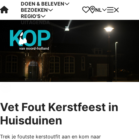
DOEN & BELEVEN
Visit Kop van Holland
Favorieten
Kaart
Menu
NL
BEZOEKEN
REGIO'S
UITAGENDA
Vet Fout Kerstfeest in
Huisduinen
Trek je foutste kerstoutfit aan en kom naar