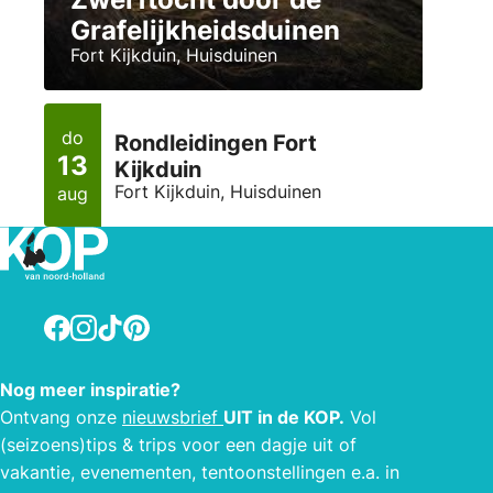
Grafelijkheidsduinen
Fort Kijkduin, Huisduinen
do
Rondleidingen Fort
13
Kijkduin
Fort Kijkduin, Huisduinen
aug
Facebook
Instagram
TikTok
Pinterest
Nog meer inspiratie?
Ontvang onze
nieuwsbrief
UIT in de KOP.
Vol
(seizoens)tips & trips voor een dagje uit of
vakantie, evenementen, tentoonstellingen e.a. in