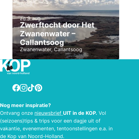
zo 9 aug
Zwerftocht door Het
Zwanenwater –
Callantsoog
Zwanenwater, Callantsoog
Facebook
Instagram
TikTok
Pinterest
Nog meer inspiratie?
Ontvang onze
nieuwsbrief
UIT in de KOP.
Vol
(seizoens)tips & trips voor een dagje uit of
vakantie, evenementen, tentoonstellingen e.a. in
de Kop van Noord-Holland.