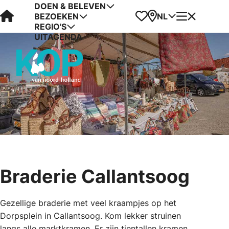
DOEN & BELEVEN
Visit Kop van Holland
Favorieten
Kaart
Menu
NL
BEZOEKEN
REGIO'S
UITAGENDA
Braderie Callantsoog
Gezellige braderie met veel kraampjes op het
Dorpsplein in Callantsoog. Kom lekker struinen
langs alle marktkramen. Er zijn tientallen kramen