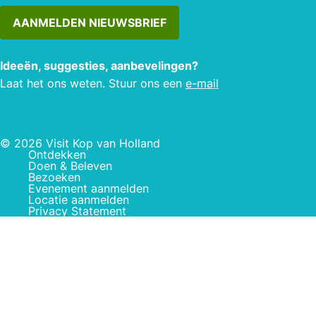
AANMELDEN NIEUWSBRIEF
Ideeën, suggesties, aanbevelingen?
Laat het ons weten. Stuur ons een
e-mail
© 2026 Visit Kop van Holland
Ontdekken
Doen & Beleven
Bezoeken
Evenement aanmelden
Locatie aanmelden
Privacy Statement