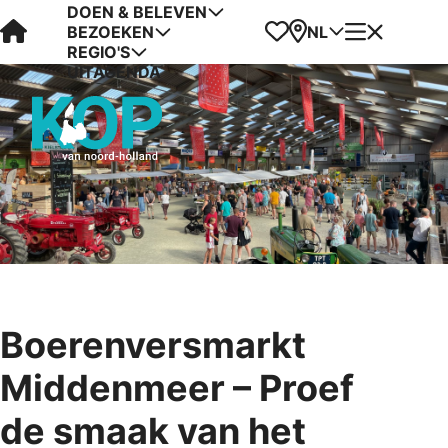
DOEN & BELEVEN
Visit Kop van Holland
Favorieten
Kaart
Menu
NL
BEZOEKEN
REGIO'S
UITAGENDA
Boerenversmarkt
Middenmeer – Proef
de smaak van het