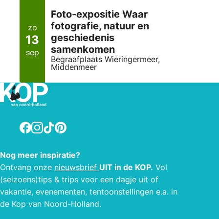
Foto-expositie Waar
fotografie, natuur en
zo
geschiedenis
13
samenkomen
sep
Begraafplaats Wieringermeer,
Middenmeer
Facebook
Instagram
TikTok
Pinterest
Nog meer inspiratie?
Ontvang onze
nieuwsbrief
UIT in de KOP.
Vol
(seizoens)tips & trips voor een dagje uit of
vakantie, evenementen, tentoonstellingen e.a. in
de Kop van Noord-Holland.