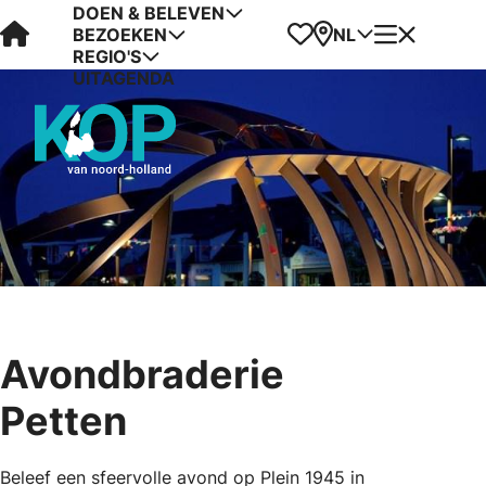
DOEN & BELEVEN
Visit Kop van Holland
Favorieten
Kaart
Menu
NL
BEZOEKEN
REGIO'S
UITAGENDA
Avondbraderie
Petten
Beleef een sfeervolle avond op Plein 1945 in