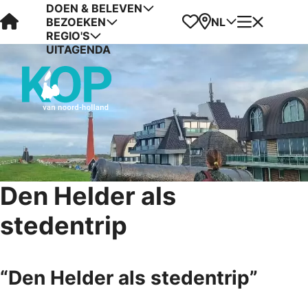
DOEN & BELEVEN
Visit Kop van Holland
Favorieten
Kaart
Menu
NL
BEZOEKEN
REGIO'S
UITAGENDA
Den Helder als
stedentrip
“Den Helder als stedentrip”