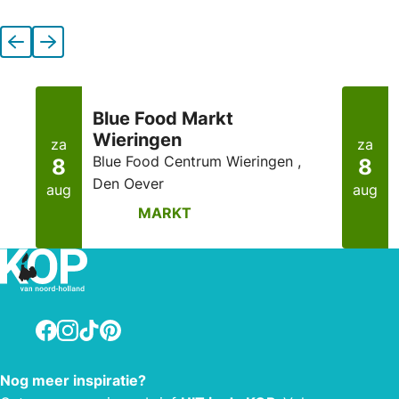
Vorige
Volgende
Blue Food Markt
Wieringen
za
za
Blue Food Centrum Wieringen ,
8
8
Den Oever
aug
aug
MARKT
Facebook
Instagram
TikTok
Pinterest
Nog meer inspiratie?