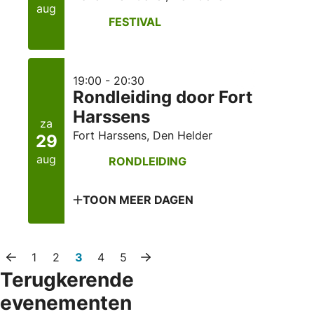
aug
FESTIVAL
19:00 - 20:30
Rondleiding door Fort
Harssens
za
Fort Harssens, Den Helder
29
aug
RONDLEIDING
TOON MEER DAGEN
1
2
3
4
5
Vorige pagina
Volgende pagina
Terugkerende
evenementen