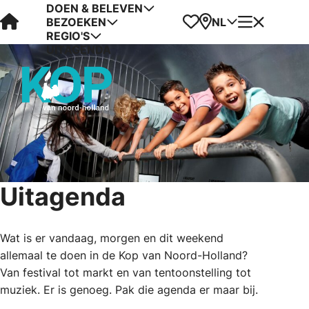
DOEN & BELEVEN
Visit Kop van Holland
Favorieten
Kaart
Menu
NL
BEZOEKEN
REGIO'S
UITAGENDA
Uitagenda
Wat is er vandaag, morgen en dit weekend
allemaal te doen in de Kop van Noord-Holland?
Van festival tot markt en van tentoonstelling tot
muziek. Er is genoeg. Pak die agenda er maar bij.