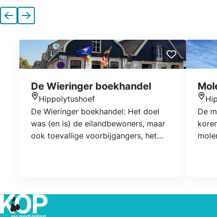
Vorige
Volgende
De Wieringer boekhandel
Mol
Hippolytushoef
Hi
Locatie
Locat
De Wieringer boekhandel: Het doel
De mo
was (en is) de eilandbewoners, maar
koren
ook toevallige voorbijgangers, het
mole
gevoel te geven dat ze iets gemist
draai
hebben wanneer ze niet binnen zijn
geweest. Ieder bezoek aan de
boekhandel moet een feestje zijn. Wij
denken in die opzet te zijn geslaagd.
Iedereen, jong of oud, kan ongeremd