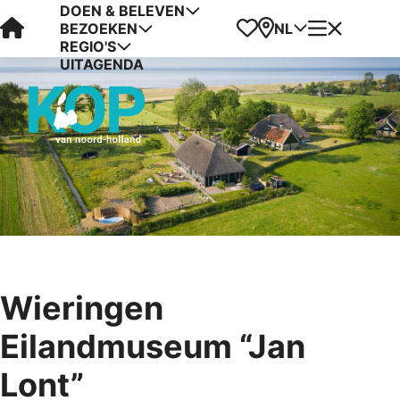
DOEN & BELEVEN
Visit Kop van Holland
Favorieten
Kaart
Menu
NL
BEZOEKEN
REGIO'S
UITAGENDA
Wieringen
Eilandmuseum “Jan
Lont”