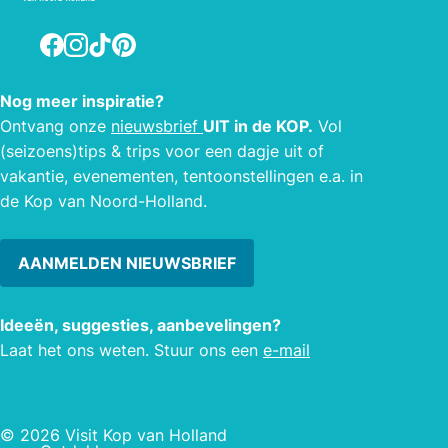
rondkijken, snuffelen en genieten van
wat ieder boek met zich meebrengt.
Facebook
Instagram
TikTok
Pinterest
De sfeer is hierbij gemoedelijk en
huiselijk. Plof gerust neer in één van de
Nog meer inspiratie?
stoelen en lees alvast het eerste
Ontvang onze
nieuwsbrief
UIT in de KOP.
Vol
hoofdstuk van het boek dat je straks
(seizoens)tips & trips voor een dagje uit of
mee naar huis neemt.
vakantie, evenementen, tentoonstellingen e.a. in
de Kop van Noord-Holland.
AANMELDEN NIEUWSBRIEF
Ideeën, suggesties, aanbevelingen?
Laat het ons weten. Stuur ons een
e-mail
© 2026 Visit Kop van Holland