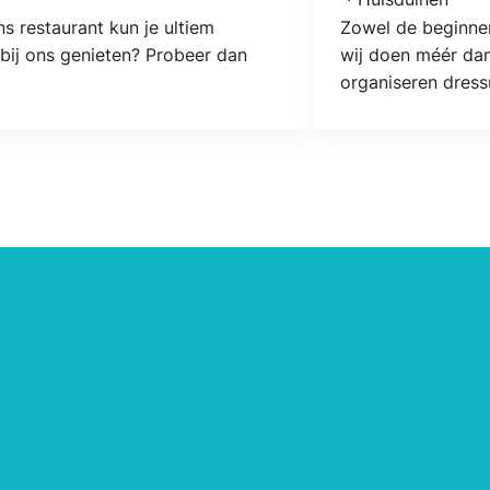
Locatie
s restaurant kun je ultiem
Zowel de beginnen
 bij ons genieten? Probeer dan
wij doen méér dan
organiseren dress
ruiterbewijzen dee