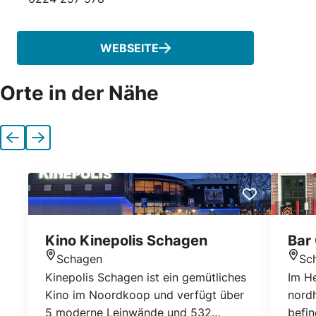
Telefonnummer
WEBSEITE
Orte in der Nähe
Vorherige
Nächste
Kino Kinepolis Schagen
Bar
Schagen
Sc
Standort
Stan
Kinepolis Schagen ist ein gemütliches
Im H
Kino im Noordkoop und verfügt über
nord
5 moderne Leinwände und 532
befin