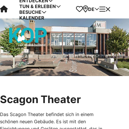
ENTDECKEN
TUN & ERLEBEN
Visit Kop van Holland
Favoriten
Karte
Menü
DE
BESUCHE
KALENDER
Scagon Theater
Das Scagon Theater befindet sich in einem
schönen neuen Gebäude. Es ist mit den
Einrichtungen und Geräten ausgestattet, das in