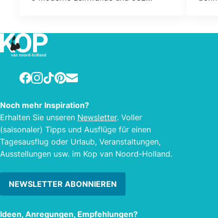
bequeme Sitzplätze.
Bar G
nied
willk
schön
Facebook
Instagram
TikTok
Pinterest
E-mail
Noch mehr Inspiration?
Erhalten Sie unseren
Newsletter
. Voller
(saisonaler) Tipps und Ausflüge für einen
Tagesausflug oder Urlaub, Veranstaltungen,
Ausstellungen usw. im Kop van Noord-Holland.
NEWSLETTER ABONNIEREN
Ideen, Anregungen, Empfehlungen?