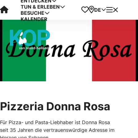
ENTDECKEN
TUN & ERLEBEN
Visit Kop van Holland
Favoriten
Karte
Menü
DE
BESUCHE
KALENDER
Pizzeria Donna Rosa
Für Pizza- und Pasta-Liebhaber ist Donna Rosa
seit 35 Jahren die vertrauenswürdige Adresse im
Herzen von Schagen.