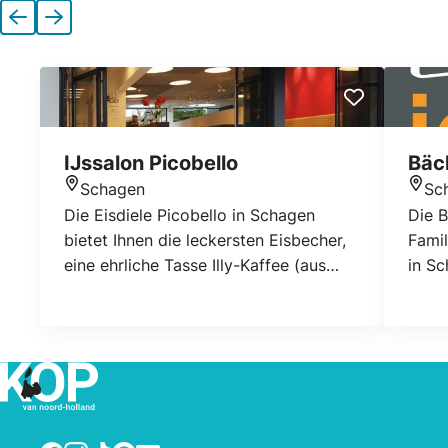
Vorherige
Nächste
IJssalon Picobello
Bäc
Schagen
Sc
Standort
Stan
Die Eisdiele Picobello in Schagen
Die B
bietet Ihnen die leckersten Eisbecher,
Fami
eine ehrliche Tasse Illy-Kaffee (aus
in Sc
frisch gemahlenen Kaffeebohnen),
Gesc
Eiskaffee, Cappuccino, Espresso oder
Tasse
Latte, mit oder ohne Keks oder
Sand
Apfelkuchen.
Jonke
origi
Erfah
wie i